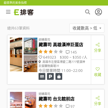
最精準的美食指標
收藏數高 > 低
總共63筆資料
迴轉壽司
藏壽司 高雄漢神巨蛋店
分享
145
649323
$300 ~ $350 /人
高雄市左營區博愛二路777號漢神
巨蛋購物廣場7F
今日營業時間 11:00~22:00
收藏
迴轉壽司
藏壽司 台北館前店
分享
97