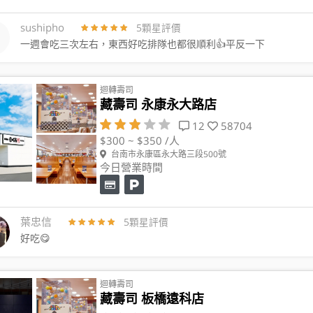
sushipho
5顆星評價
一週會吃三次左右，東西好吃排隊也都很順利👍平反一下
迴轉壽司
藏壽司 永康永大路店
12
58704
$300 ~ $350 /人
台南市永康區永大路三段500號
今日營業時間
葉忠信
5顆星評價
好吃😋
迴轉壽司
藏壽司 板橋遠科店