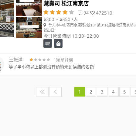
藏壽司 松江南京店
94
472510
$300 ~ $350 /人
台北市中山區南京東路2段101號B1F(捷運松江南京站8
號出口)
今日營業時間 10:30~22:00
王振洋
1顆星評價
等了半小時以上都還沒有預約未到候補的名額
1
2
3
4
5