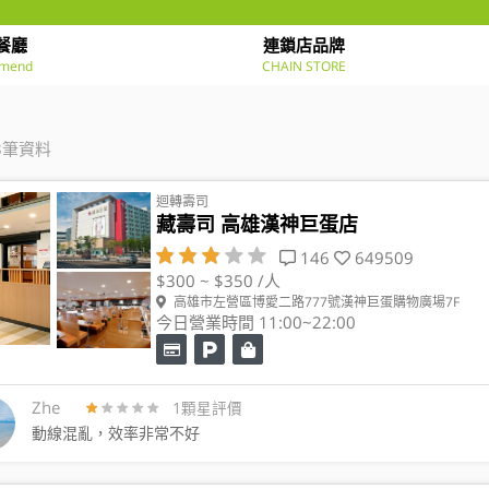
餐廳
連鎖店品牌
mend
CHAIN STORE
8筆資料
迴轉壽司
藏壽司 高雄漢神巨蛋店
146
649509
$300 ~ $350 /人
高雄市左營區博愛二路777號漢神巨蛋購物廣場7F
今日營業時間 11:00~22:00
Zhe
1顆星評價
動線混亂，效率非常不好