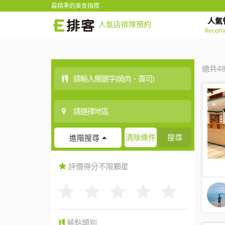
最精準的美食指標
人氣
人氣店排隊預約
Recom
總共4
清除條件
搜尋
進階搜尋
評價得分
不限
顆星
餐點類別