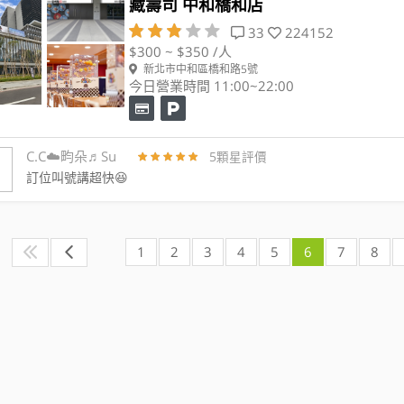
藏壽司 中和橋和店
33
224152
$300 ~ $350 /人
新北市中和區橋和路5號
今日營業時間 11:00~22:00
C.C☁️畇朵♬Su
5顆星評價
訂位叫號講超快😆
1
2
3
4
5
6
7
8