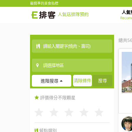
最精準的美食指標
人氣
人氣店排隊預約
Recom
總共5
清除條件
搜尋
進階搜尋
評價得分
不限
顆星
餐點類別