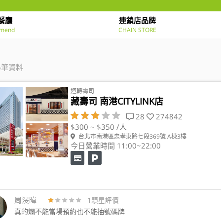
餐廳
連鎖店品牌
mend
CHAIN STORE
6筆資料
迴轉壽司
藏壽司 南港CITYLINK店
28
274842
$300 ~ $350 /人
台北市南港區忠孝東路七段369號 A棟3樓
今日營業時間 11:00~22:00
周渂暐
1顆星評價
真的爛不能當場預約也不能抽號碼牌