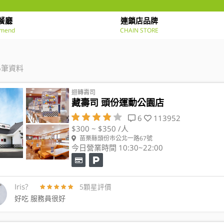
餐廳
連鎖店品牌
mend
CHAIN STORE
6筆資料
迴轉壽司
藏壽司 頭份運動公園店
6
113952
$300 ~ $350 /人
苗栗縣頭份市公北一路67號
今日營業時間 10:30~22:00
Iris?
5顆星評價
好吃 服務員很好