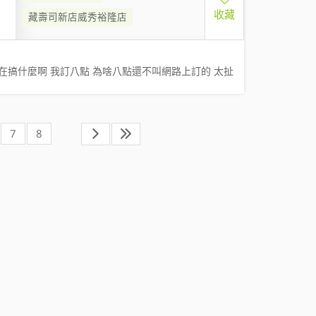
收藏
藏壽司新店威秀裕隆店
底在搞什麼啊 我訂八點 為啥八點還不叫網路上訂的 太扯
7
8