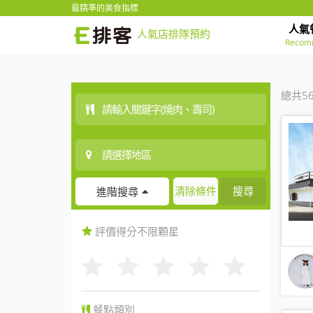
最精準的美食指標
人氣
人氣店排隊預約
Recom
總共5
清除條件
搜尋
進階搜尋
評價得分
不限
顆星
餐點類別