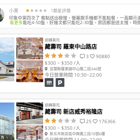
小業
1顆星評價
印象中第四次了 餐點送出極慢，螢幕跟手機都不能點餐，一直顯示
看更多
能吃4-50盤，好幾次都只能吃2-30盤，原因都是送太慢，
迴轉壽司
藏壽司 羅東中山路店
3
90880
$300 ~ $350 /人
宜蘭縣羅東鎮中山路二段346號
今日營業時間 10:30~22:00
迴轉壽司
藏壽司 新店威秀裕隆店
25
176366
$300 ~ $350 /人
新北市新店區中興路三段70號6樓
今日營業時間 11:00~22:00