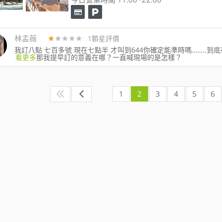
林孟薇
1顆星評價
我訂八點 七百多號 現在七點半 才叫到644你確定能準時嗎……..到
看更多
那我提早訂的意義在哪？一直喊現場的是怎樣？
1
2
3
4
5
6