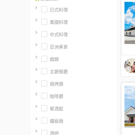
日式料理
異國料理
中式料理
亞洲美食
鍋類
主題餐廳
燒烤類
咖啡廳
餐酒館
鐵板燒
酒吧