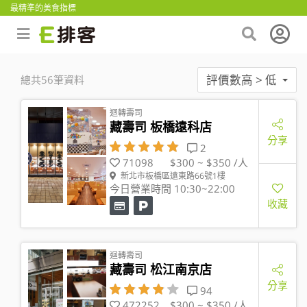
最精準的美食指標
評價數高 > 低
總共56筆資料
迴轉壽司
藏壽司 板橋遠科店
分享
2
71098
$300 ~ $350 /人
新北市板橋區遠東路66號1樓
今日營業時間 10:30~22:00
收藏
迴轉壽司
藏壽司 松江南京店
分享
94
472252
$300 ~ $350 /人