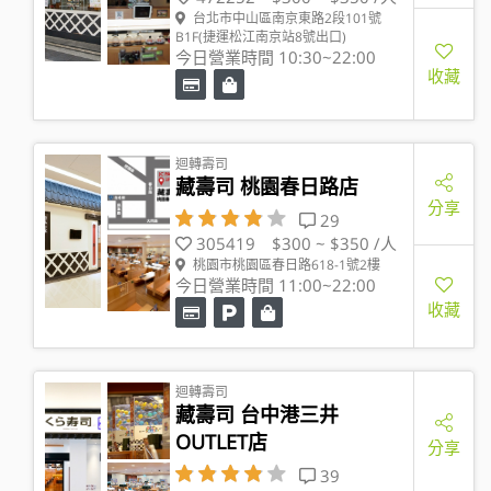
台北市中山區南京東路2段101號
B1F(捷運松江南京站8號出口)
今日營業時間 10:30~22:00
收藏
迴轉壽司
藏壽司 桃園春日路店
分享
29
305419
$300 ~ $350 /人
桃園市桃園區春日路618-1號2樓
今日營業時間 11:00~22:00
收藏
迴轉壽司
藏壽司 台中港三井
OUTLET店
分享
39