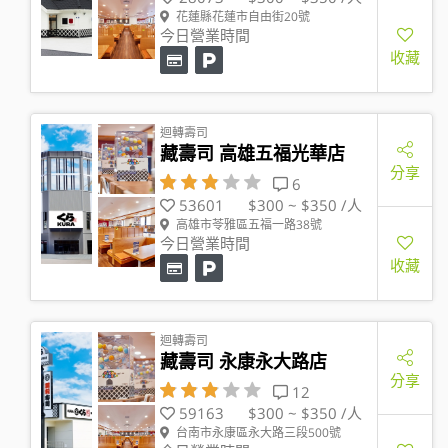
花蓮縣花蓮市自由街20號
今日營業時間
收藏
迴轉壽司
藏壽司 高雄五福光華店
分享
6
53601
$300 ~ $350 /人
高雄市苓雅區五福一路38號
今日營業時間
收藏
迴轉壽司
藏壽司 永康永大路店
分享
12
59163
$300 ~ $350 /人
台南市永康區永大路三段500號