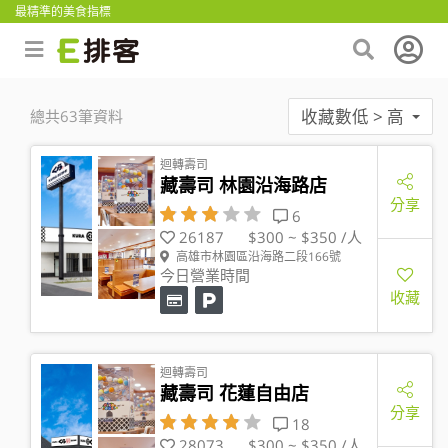
最精準的美食指標
收藏數低 > 高
總共63筆資料
迴轉壽司
藏壽司 林園沿海路店
分享
6
26187
$300 ~ $350 /人
高雄市林園區沿海路二段166號
今日營業時間
收藏
迴轉壽司
藏壽司 花蓮自由店
分享
18
28073
$300 ~ $350 /人