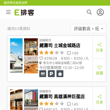
最精準的美食指標
評論數高 > 低
總共63筆資料
迴轉壽司
藏壽司 土城金城路店
分享
149
439628
$300 ~ $350 /人
新北市土城區金城路二段80號
今日營業時間 10:30~22:00
收藏
迴轉壽司
藏壽司 高雄漢神巨蛋店
分享
145
649143
$300 ~ $350 /人