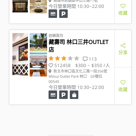
高雄市前鎮區中山三路11號
今日營業時間 10:30~22:00
收藏
迴轉壽司
藏壽司 林口三井OUTLET
店
分享
113
512458
$300 ~ $350 /人
新北市林口區文化三路一段356號
Mitsui Outlet Park 林口 GF櫃位
00540
今日營業時間 10:30~22:00
收藏