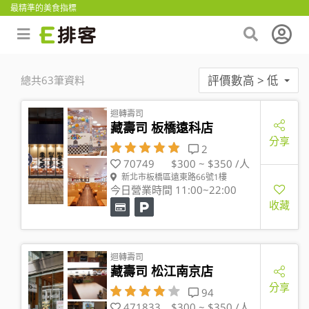
最精準的美食指標
評價數高 > 低
總共63筆資料
迴轉壽司
藏壽司 板橋遠科店
分享
2
70749
$300 ~ $350 /人
新北市板橋區遠東路66號1樓
今日營業時間 11:00~22:00
收藏
迴轉壽司
藏壽司 松江南京店
分享
94
471833
$300 ~ $350 /人