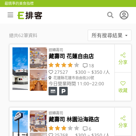
最精準的美食指標
所有搜尋結果
總共62筆資料
迴轉壽司
藏壽司 花蓮自由店
分享
18
27527
$300 ~ $350 /人
花蓮縣花蓮市自由街20號
今日營業時間 11:00~22:00
收藏
迴轉壽司
藏壽司 林園沿海路店
分享
6
25768
$300 ~ $350 /人