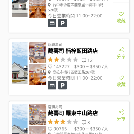
台中市沙鹿區鹿寮里11鄰中山路
520號
今日營業時間 11:00~22:00
收藏
迴轉壽司
藏壽司 楠梓藍田路店
分享
12
143227
$300 ~ $350 /人
高雄市楠梓區藍田路267號
今日營業時間 11:00~22:00
收藏
迴轉壽司
藏壽司 羅東中山路店
分享
3
90765
$300 ~ $350 /人