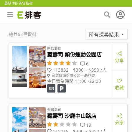
最精準的美食指標
所有搜尋結果
總共62筆資料
迴轉壽司
藏壽司 頭份運動公園店
分享
6
113832
$300 ~ $350 /人
苗栗縣頭份市公北一路67號
今日營業時間 11:00~22:00
收藏
迴轉壽司
藏壽司 沙鹿中山路店
分享
19
115019
$300 ~ $350 /人