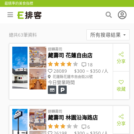
最精準的美食指標
所有搜尋結果
總共63筆資料
迴轉壽司
藏壽司 花蓮自由店
分享
18
28089
$300 ~ $350 /人
花蓮縣花蓮市自由街20號
今日營業時間
收藏
迴轉壽司
藏壽司 林園沿海路店
分享
6
26198
$300 ~ $350 /人