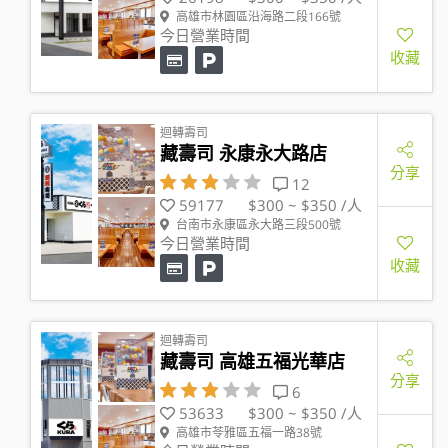
高雄市林園區沿海路二段166號
今日營業時間
收藏
迴轉壽司
藏壽司 永康永大路店
分享
12
59177
$300 ~ $350 /人
台南市永康區永大路三段500號
今日營業時間
收藏
迴轉壽司
藏壽司 高雄五福光華店
分享
6
53633
$300 ~ $350 /人
高雄市苓雅區五福一路38號