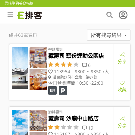
最精準的美食指標
所有搜尋結果
總共63筆資料
迴轉壽司
藏壽司 頭份運動公園店
分享
6
113954
$300 ~ $350 /人
苗栗縣頭份市公北一路67號
今日營業時間 10:30~22:00
收藏
迴轉壽司
藏壽司 沙鹿中山路店
分享
19
115167
$300 ~ $350 /人