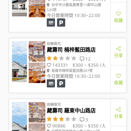
台中市沙鹿區鹿寮里11鄰中山路
520號
今日營業時間 10:30~22:00
收藏
迴轉壽司
藏壽司 楠梓藍田路店
分享
12
143331
$300 ~ $350 /人
高雄市楠梓區藍田路267號
今日營業時間 10:30~22:00
收藏
迴轉壽司
藏壽司 羅東中山路店
分享
3
90886
$300 ~ $350 /人