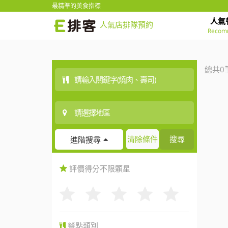
最精準的美食指標
人氣
人氣店排隊預約
Recom
總共0
清除條件
搜尋
進階搜尋
評價得分
不限
顆星
餐點類別